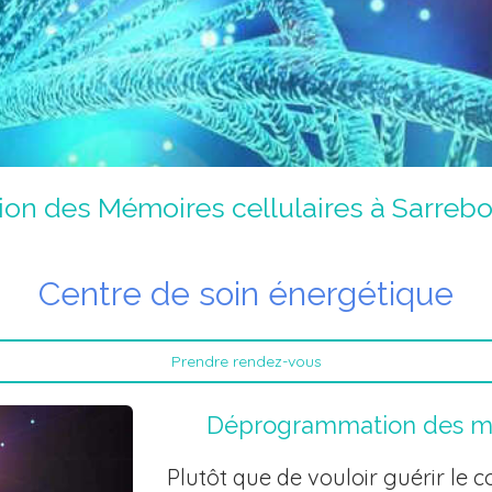
on des Mémoires cellulaires à Sarrebo
Centre de soin énergétique
Prendre rendez-vous
Déprogrammation des mém
Plutôt que de vouloir guérir le 