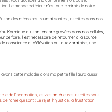
sées ; vous accédez à la compréhension, puis la
ion. Le monde extérieur n’est que le miroir de notre
uérison des mémoires traumatisantes ; inscrites dans nos
et/ou Karmique qui sont encore gravées dans nos cellules,
ce faire, il est nécessaire de retourner à la source
 de conscience et d'élévation du taux
vibratoire
;
une
ons cette maladie alors ma petite fille l'aura aussi"
lle de l’incarnation, les vies antérieures inscrites sous
l'âme qui sont : Le rejet, l'injustice, la frustration,