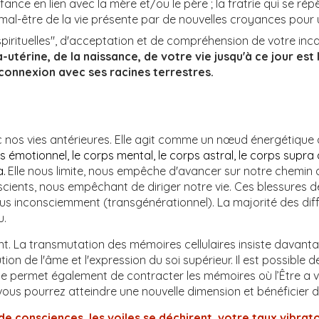
enfance en lien avec la mère et/ou le père ; la fratrie qui se
al-être de la vie présente par de nouvelles croyances pour u
pirituelles", d'acceptation et de compréhension de votre incar
a-utérine, de la
naissance, de votre vie jusqu'à ce jour est
 connexion avec ses racines terrestres.
ec nos vies antérieures. Elle agit comme un nœud énergétique
ps émotionnel, le corps mental, le corps astral, le corps supra
a.
Elle nous limite, nous empêche d'avancer sur notre chemin
ts, nous empêchant de diriger notre vie. Ces blessures de vi
s inconsciemment (transgénérationnel). La majorité des difficu
u.
. La transmutation des mémoires cellulaires insiste davantage
ution de l'âme et l'expression du soi supérieur. Il est possibl
le permet également de contracter les mémoires où l’Être a v
vous pourrez atteindre une nouvelle dimension et bénéficier d’
e consciences, les voiles se déchirent, votre taux vibratoi