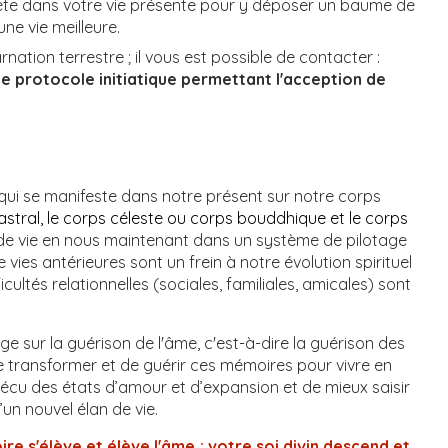
 répète dans votre vie présente pour y déposer un baume de
ne vie meilleure.
nation terrestre ; il vous est possible de contacter :
 le protocole initiatique permettant l'acception de
 qui se manifeste dans notre présent sur notre corps
 astral, le corps céleste ou corps bouddhique et le corps
 de vie en nous maintenant dans un système de pilotage
es antérieures sont un frein à notre évolution spirituel
ltés relationnelles (sociales, familiales, amicales) sont
 sur la guérison de l'âme, c'est-à-dire la guérison des
e de transformer et de guérir ces mémoires pour vivre en
écu des états d’amour et d’expansion et de mieux saisir
un nouvel élan de vie.
re s'élève et élève l'âme ; votre soi divin descend et