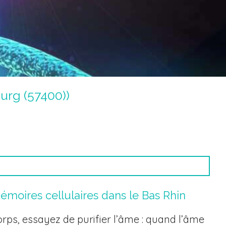
urg (57400))
oires cellulaires dans le Bas Rhin
corps, essayez de purifier l’âme : quand l’âme