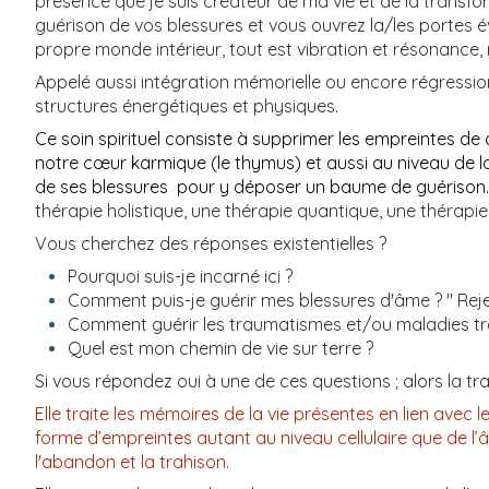
présence que je suis créateur de ma vie et de la transf
guérison de vos blessures et vous ouvrez la/les portes é
propre monde intérieur, tout est vibration et résonance
Appelé aussi intégration mémorielle ou encore régression
structures énergétiques et physiques.
Ce soin spirituel consiste à supprimer les empreintes de
notre cœur karmique (le thymus) et aussi au niveau de l
de ses blessures pour y déposer un baume de guérison. C'
thérapie holistique, une thérapie quantique, une thérapie 
Vous cherchez des réponses existentielles ?
Pourquoi suis-je incarné ici ?
Comment puis-je guérir mes blessures d'âme ? " Rejet
Comment guérir les traumatismes et/ou maladies tran
Quel est mon chemin de vie sur terre ?
Si vous répondez oui à une de ces questions ; alors la t
Elle traite les mémoires de la vie présentes en lien avec l
forme d’empreintes autant au niveau cellulaire que de l’âme
l'abandon et la trahison.