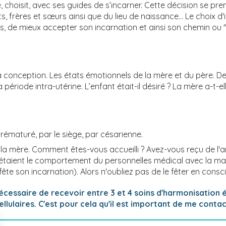
choisit, avec ses guides de s’incarner. Cette décision se pren
nts, frères et sœurs ainsi que du lieu de naissance... Le choi
s, de mieux accepter son incarnation et ainsi son chemin ou 
a conception. Les états émotionnels de la mère et du père. Des
période intra-utérine. L’enfant était-il désiré ? La mère a-t-
rématuré, par le siège, par césarienne.
 de la mère. Comment êtes-vous accueilli ? Avez-vous reçu de 
 étaient le comportement du personnelles médical avec la mama
 fête son incarnation). Alors n'oubliez pas de le fêter en cons
écessaire de recevoir entre 3 et 4 soins d'harmonisation
llulaires. C'est pour cela qu'il est important de me cont