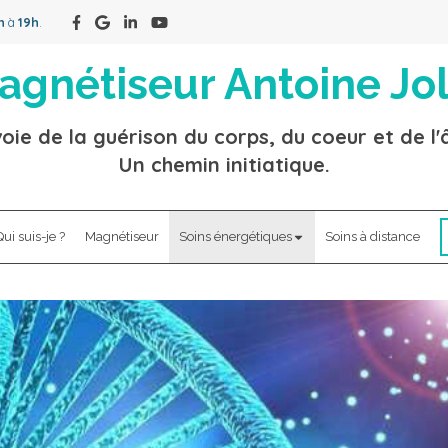
h
à
19h
.
agnétiseur Antoine Jol
oie de la guérison du corps, du coeur et de l
Un chemin initiatique.
ui suis-je ?
Magnétiseur
Soins énergétiques
Soins à distance