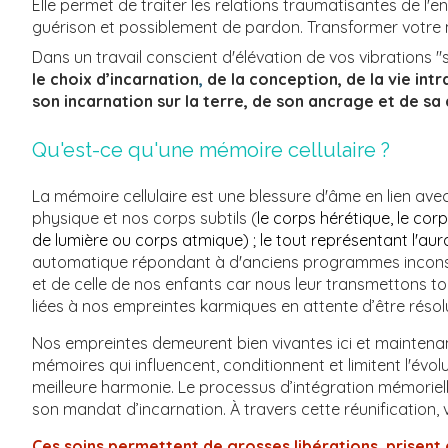
Elle permet de traiter les relations traumatisantes de l'
guérison et possiblement de pardon. Transformer votre m
Dans un travail conscient d'élévation de vos vibrations "s
le
choix
d’incarnation
,
de la conception, de la vie intr
son incarnation sur la terre, de son ancrage et de sa
Qu'est-ce qu'une mémoire cellulaire ?​
La mémoire cellulaire est une blessure d'âme en lien av
physique et nos corps subtils (
le corps hérétique, le cor
de lumière ou corps atmique) ; le tout représentant l'aur
automatique répondant à d'anciens programmes inconscien
et de celle de nos enfants car nous leur transmettons tou
liées à nos empreintes karmiques en attente d’être résol
Nos empreintes demeurent bien vivantes ici et maintenant
mémoires qui influencent, conditionnent et limitent l'évol
meilleure harmonie. Le processus d’intégration mémoriel
son mandat d’incarnation. À travers cette réunification, 
Ces soins permettent de grosses libérations, prisent d