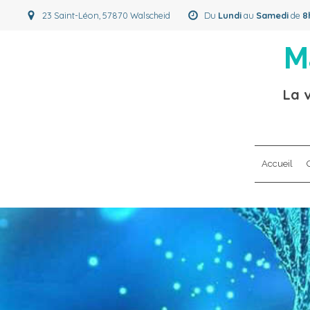
23 Saint-Léon, 57870 Walscheid
Du
Lundi
au
Samedi
de
8
M
La v
Accueil
Q