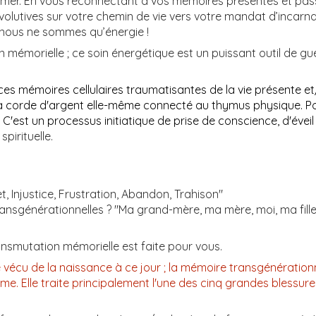
ormer. En vous reconnectant à vos mémoires présentes et pas
volutives sur votre chemin de vie vers votre mandat d’incarnat
, nous ne sommes qu’énergie !
 mémorielle ; ce soin énergétique est un puissant outil de g
 ces mémoires cellulaires traumatisantes de la vie présente 
a corde d'argent elle-même connecté au thymus physique. Pour 
est un processus initiatique de prise de conscience, d'éveil
spirituelle.
, Injustice, Frustration, Abandon, Trahison"
sgénérationnelles ? "Ma grand-mère, ma mère, moi, ma fille av
ransmutation mémorielle est faite pour vous.
e vécu de la naissance à ce jour ; la mémoire transgénérationne
. Elle traite principalement l'une des cinq grandes blessures de 