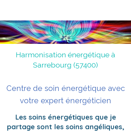
Magnétiseur Antoine Jolly
La voie de la guérison du corps, du coeur et de l'âme.
Un chemin initiatique.
Harmonisation énergétique à
Sarrebourg (57400)
Centre de soin énergétique avec
votre expert énergéticien
Les soins énergétiques que je
partage sont les soins angéliques,