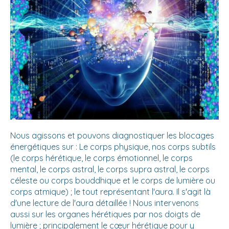
Nous agissons et pouvons diagnostiquer les blocages
énergétiques sur : Le corps physique, nos corps subtils
(le corps hérétique, le corps émotionnel, le corps
mental, le corps astral, le corps supra astral, le corps
céleste ou corps bouddhique et le corps de lumière ou
corps atmique) ; le tout représentant l'aura. Il s'agit là
d'une lecture de l'aura détaillée ! Nous intervenons
aussi sur les organes hérétiques par nos doigts de
lumière ; principalement le cœur hérétique pour y