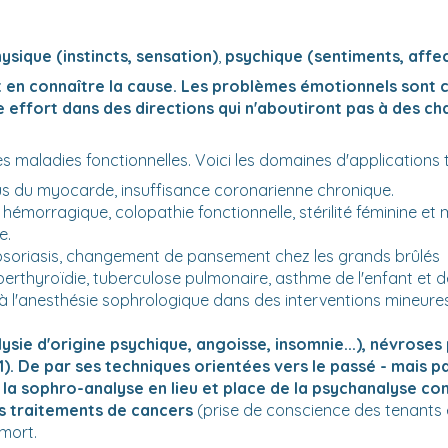
ysique (instincts, sensation)
,
psychique (sentiments, affec
en connaître la cause. Les problèmes émotionnels sont c
e effort dans des directions qui n'aboutiront pas à des 
es maladies fonctionnelles. Voici les domaines d'applications
us du myocarde, insuffisance coronarienne chronique.
 hémorragique, colopathie fonctionnelle, stérilité féminine et 
e.
soriasis, changement de pansement chez les grands brûlés
rthyroïdie, tuberculose pulmonaire, asthme de l'enfant et de 
l'anesthésie sophrologique dans des interventions mineures
ie d'origine psychique, angoisse, insomnie...), névroses 
1). De par ses techniques orientées vers le passé - mais
 la sophro-analyse en lieu et place de la psychanalyse con
es traitements de cancers
(prise de conscience des tenants 
 mort.