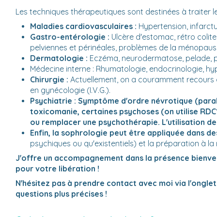
Les techniques thérapeutiques sont destinées à traiter l
Maladies cardiovasculaires :
Hypertension, infarct
Gastro-entérologie :
Ulcère d'estomac, rétro colite
pelviennes et périnéales, problèmes de la ménopaus
Dermatologie :
Eczéma, neurodermatose, pelade, p
Médecine interne : Rhumatologie, endocrinologie, hype
Chirurgie :
Actuellement, on a couramment recours à 
en gynécologie (I.V.G.).
Psychiatrie :
Symptôme d'ordre névrotique (paralys
toxicomanie, certaines psychoses (on utilise RDC
ou remplacer une psychothérapie. L'utilisation de
Enfin, la sophrologie peut être appliquée dans d
psychiques ou qu'existentiels) et la préparation à la
J'offre un accompagnement dans la présence bienveill
pour votre libération !
N'hésitez pas à prendre contact avec moi via l'ongle
questions plus précises !