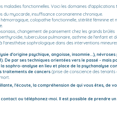
es maladies fonctionnelles. Voici les domaines d'applications
us du myocarde, insuffisance coronarienne chronique.
 hémorragique, colopathie fonctionnelle, stérilité féminine et 
e.
soriasis, changement de pansement chez les grands brûlés
rthyroïdie, tuberculose pulmonaire, asthme de l'enfant et de 
l'anesthésie sophrologique dans des interventions mineures
ie d'origine psychique, angoisse, insomnie...), névroses 
1). De par ses techniques orientées vers le passé - mais
 la sophro-analyse en lieu et place de la psychanalyse con
es traitements de cancers
(prise de conscience des tenants 
 mort.
ante, l'écoute, la compréhension de qui vous êtes, de vo
t contact ou téléphonez-moi. Il est possible de prendre u