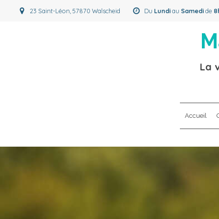
23 Saint-Léon, 57870 Walscheid
Du
Lundi
au
Samedi
de
8
M
La v
Accueil
Q