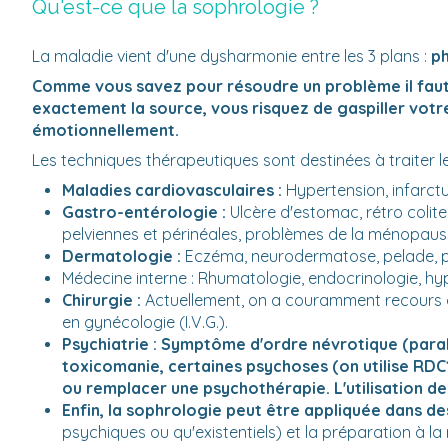
Qu'est-ce que la sophrologie ?
La maladie vient d'une dysharmonie entre les 3 plans :
ph
Comme vous savez pour résoudre un problème il faut 
exactement la source, vous risquez de gaspiller votr
émotionnellement.
Les techniques thérapeutiques sont destinées à traiter l
Maladies cardiovasculaires :
Hypertension, infarct
Gastro-entérologie :
Ulcère d'estomac, rétro colite
pelviennes et périnéales, problèmes de la ménopaus
Dermatologie :
Eczéma, neurodermatose, pelade, p
Médecine interne : Rhumatologie, endocrinologie, hype
Chirurgie :
Actuellement, on a couramment recours à 
en gynécologie (I.V.G.).
Psychiatrie :
Symptôme d'ordre névrotique (paralys
toxicomanie, certaines psychoses (on utilise RDC
ou remplacer une psychothérapie. L'utilisation de
Enfin, la sophrologie peut être appliquée dans d
psychiques ou qu'existentiels) et la préparation à la