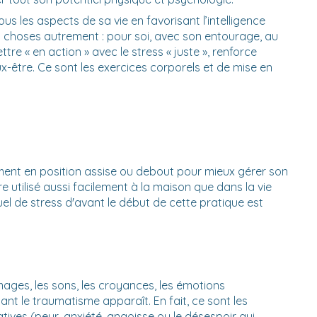
ous les aspects de sa vie en favorisant l’intelligence
es choses autrement : pour soi, avec son entourage, au
e « en action » avec le stress « juste », renforce
x-être. Ce sont les exercices corporels et de mise en
dement en position assise ou debout pour mieux gérer son
re utilisé aussi facilement à la maison que dans la vie
uel de stress d'avant le début de cette pratique est
mages, les sons, les croyances, les émotions
nt le traumatisme apparaît. En fait, ce sont les
ives (peur, anxiété, angoisse ou le désespoir qui