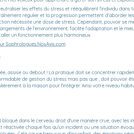
utraliser les effets du stress et rééquilibrent l’individu dans t
ntraînement régulier et la progression permettent d’aborder l
tion nécessite une dose de stress. Cependant, pouvoir se mettr
ngements de l’environnement, facilite l’adaptation et le mieu
staller un fonctionnement plus harmonieux.
s sur Sophrologues.NosAvis.com
?
longée, assise ou debout ! La pratique doit se concentrer rapi
 formidable de gestion du stress mais pas que ; doit pouvoir êt
lièrement à la maison pour l'intégrer. Ainsi votre niveau habit
 bloqué dans le cerveau droit d'une manière crue, avec les i
t réactivée chaque fois qu'un incident ou une situation évoqua
ctivées. Cela cause beaucoup d'inconfort, des émotions négat