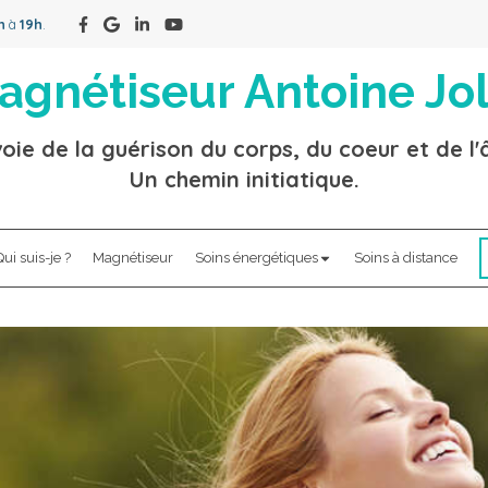
h
à
19h
.
agnétiseur Antoine Jol
oie de la guérison du corps, du coeur et de l
Un chemin initiatique.
ui suis-je ?
Magnétiseur
Soins énergétiques
Soins à distance