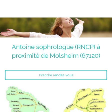
Magnétiseur Antoine Jolly
La voie de la guérison du corps, du coeur et de l'âme.
Un chemin initiatique.
Antoine sophrologue (RNCP) à
proximité de Molsheim (67120)
Prendre rendez-vous