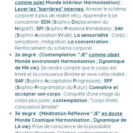
comme sujet
Monde intérieur Harmonisation)
;
Lever les "barrières" internes.
Amener le schéma
corporel à plus de réalité vécu. Apprendre à se
concentrer.
SDN
(
S
ophro-
D
éplacement du
N
égatif) ;
SPI
(
S
ophro-
P
résence
I
mmédiate) ;
SAV
(
S
ophro-
A
ctivation
V
itale).
La sensorialité
: Corps ;
sensations ; intégration.
La concentration
:
Renforcement du schéma corporel.
2e degré
:
(
Contemplation. "JE"
comme objet
Monde environnant Harmonisation ; Dynamique
de MA vie).
Se rendre compte que le corps est
limité et la conscience illimitée et vivre cette réalité...
SAP
(
S
ophro-
A
cceptation
P
rogressive) ;
SPF
(
S
ophro-
P
rogramation du
F
utur).
Connaître et
accepter son corps
: Conquête d'une image du
corps plus juste ;
contemplation
; "corps limité,
conscience illimitée".
3e degré
:
(Méditation Réflexive "JE"
en doute
Monde Cosmique Harmonisation ; Dynamique de
LA vie)
. Prise de conscience de la possibilité
d'exister librement. Création, renforcement puis