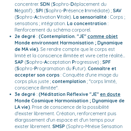
concentrer.
SDN
(
S
ophro-
D
éplacement du
N
égatif) ;
SPI
(
S
ophro-
P
résence
I
mmédiate) ;
SAV
(
S
ophro-
A
ctivation
V
itale).
La sensorialité
: Corps ;
sensations ; intégration.
La concentration
:
Renforcement du schéma corporel.
2e degré
:
(
Contemplation. "JE"
comme objet
Monde environnant Harmonisation ; Dynamique
de MA vie).
Se rendre compte que le corps est
limité et la conscience illimitée et vivre cette réalité...
SAP
(
S
ophro-
A
cceptation
P
rogressive) ;
SPF
(
S
ophro-
P
rogramation du
F
utur).
Connaître et
accepter son corps
: Conquête d'une image du
corps plus juste ;
contemplation
; "corps limité,
conscience illimitée".
3e degré
:
(Méditation Réflexive "JE"
en doute
Monde Cosmique Harmonisation ; Dynamique de
LA vie)
. Prise de conscience de la possibilité
d'exister librement. Création, renforcement puis
élargissement d'un espace et d'un temps pour
exister librement.
SMSP
(Sophro-Mnésie Sensation