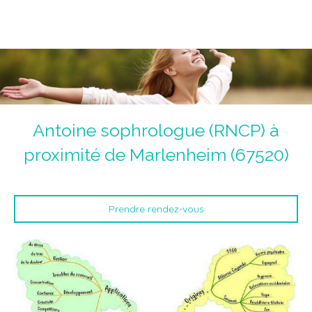
Magnétiseur Antoine Jolly
La voie de la guérison du corps, du coeur et de l'âme.
Un chemin initiatique.
Antoine sophrologue (RNCP) à
proximité de Marlenheim (67520)
Prendre rendez-vous