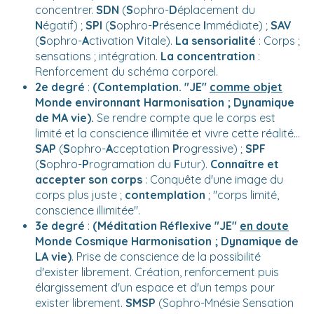
concentrer.
SDN
(
S
ophro-
D
éplacement du
N
égatif) ;
SPI
(
S
ophro-
P
résence
I
mmédiate) ;
SAV
(
S
ophro-
A
ctivation
V
itale).
La sensorialité
: Corps ;
sensations ; intégration.
La concentration
:
Renforcement du schéma corporel.
2e degré
:
(
Contemplation. "JE"
comme objet
Monde environnant Harmonisation ; Dynamique
de MA vie).
Se rendre compte que le corps est
limité et la conscience illimitée et vivre cette réalité...
SAP
(
S
ophro-
A
cceptation
P
rogressive) ;
SPF
(
S
ophro-
P
rogramation du
F
utur).
Connaître et
accepter son corps
: Conquête d'une image du
corps plus juste ;
contemplation
; "corps limité,
conscience illimitée".
3e degré
:
(Méditation Réflexive "JE"
en doute
Monde Cosmique Harmonisation ; Dynamique de
LA vie)
. Prise de conscience de la possibilité
d'exister librement. Création, renforcement puis
élargissement d'un espace et d'un temps pour
exister librement.
SMSP
(Sophro-Mnésie Sensation