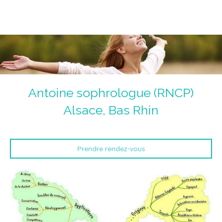
Magnétiseur Antoine Jolly
La voie de la guérison du corps, du coeur et de l'âme.
Un chemin initiatique.
Antoine sophrologue (RNCP)
Alsace, Bas Rhin
Prendre rendez-vous