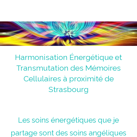
Magnétiseur Antoine Jolly
La voie de la guérison du corps, du coeur et de l'âme.
Un chemin initiatique.
Harmonisation Énergétique et
Transmutation des Mémoires
Cellulaires à proximité de
Strasbourg
Les soins énergétiques que je
partage sont des soins angéliques