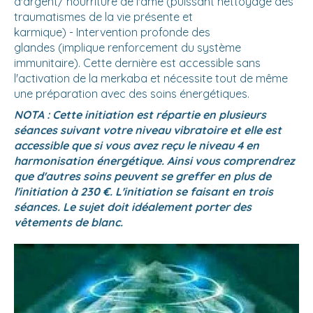
d'argent/ nourriture de l'âme (puissant nettoyage des
traumatismes de la vie présente et
karmique) - Intervention profonde des
glandes (implique renforcement du système
immunitaire). Cette dernière est accessible sans
l'activation de la merkaba et nécessite tout de même
une préparation avec des soins énergétiques.
NOTA : Cette initiation est répartie en plusieurs
séances suivant votre niveau vibratoire et elle est
accessible que si vous avez reçu le niveau 4 en
harmonisation énergétique. Ainsi vous comprendrez
que d'autres soins peuvent se greffer en plus de
l'initiation à 230 €. L'initiation se faisant en trois
séances. Le sujet doit idéalement porter des
vêtements de blanc.