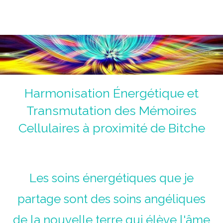
Magnétiseur Antoine Jolly
La voie de la guérison du corps, du coeur et de l'âme.
Un chemin initiatique.
Harmonisation Énergétique et
Transmutation des Mémoires
Cellulaires à proximité de Bitche
Les soins énergétiques que je
partage sont des soins angéliques
de la nouvelle terre qui élève l'âme