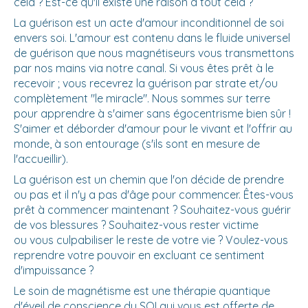
cela ? Est-ce qu'il existe une raison à tout cela ?
La guérison est un acte d'amour inconditionnel de soi
envers soi. L'amour est contenu dans le fluide universel
de guérison que nous magnétiseurs vous transmettons
par nos mains via notre canal. Si vous êtes prêt à le
recevoir ; vous recevrez la guérison par strate et/ou
complètement "le miracle". Nous sommes sur terre
pour apprendre à s'aimer sans égocentrisme bien sûr !
S'aimer et déborder d'amour pour le vivant et l'offrir au
monde, à son entourage (s'ils sont en mesure de
l'accueillir).
La guérison est un chemin que l'on décide de prendre
ou pas et il n'y a pas d'âge pour commencer. Êtes-vous
prêt à commencer maintenant ? Souhaitez-vous guérir
de vos blessures ? Souhaitez-vous rester victime
ou vous culpabiliser le reste de votre vie ? Voulez-vous
reprendre votre pouvoir en excluant ce sentiment
d'impuissance ?
Le soin de magnétisme est une thérapie quantique
d'éveil de conscience du SOI qui vous est offerte de