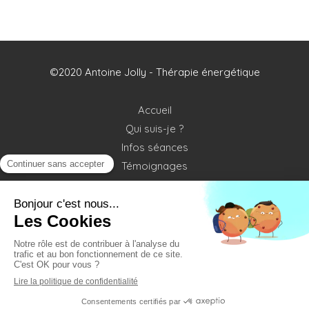
©2020 Antoine Jolly - Thérapie énergétique
Accueil
Qui suis-je ?
Infos séances
Témoignages
Contact
Plan du site
Mentions légales
Création et référencement du site par Simplébo
Site partenaire de
Annuaire Thérapeutes