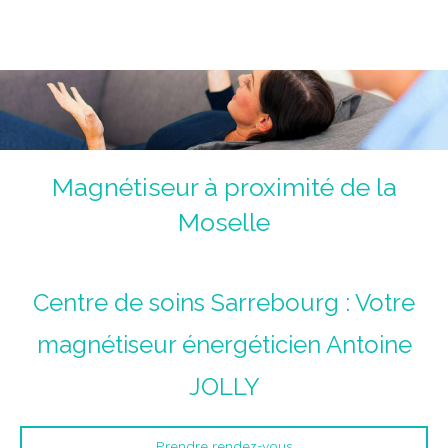
Magnétiseur Antoine Jolly
La voie de la guérison du corps, du coeur et de l'âme.
Un chemin initiatique.
Magnétiseur à proximité de la
Moselle
Centre de soins Sarrebourg : Votre
magnétiseur énergéticien Antoine
JOLLY
Prendre rendez-vous