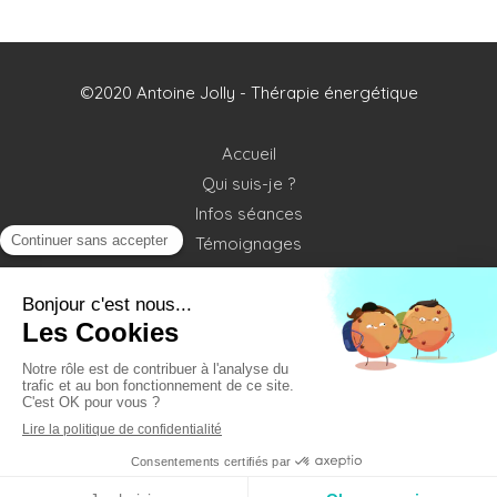
©2020 Antoine Jolly - Thérapie énergétique
Accueil
Qui suis-je ?
Infos séances
Témoignages
Contact
Plan du site
Mentions légales
Création et référencement du site par Simplébo
Site partenaire de
Annuaire Thérapeutes