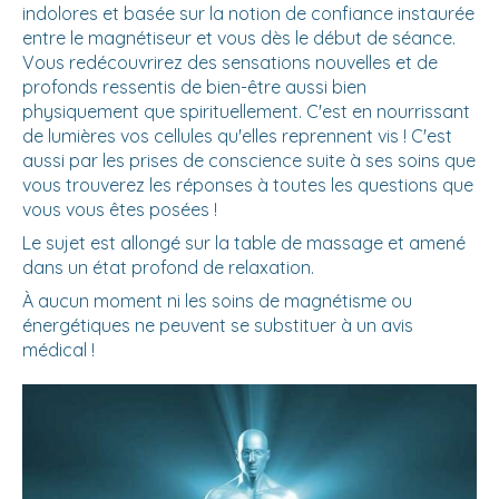
indolores et basée sur la notion de confiance instaurée
entre le magnétiseur et vous dès le début de séance.
Vous redécouvrirez des sensations nouvelles et de
profonds ressentis de bien-être aussi bien
physiquement que spirituellement. C'est en nourrissant
de lumières vos cellules qu'elles reprennent vis ! C'est
aussi par les prises de conscience suite à ses soins que
vous trouverez les réponses à toutes les questions que
vous vous êtes posées !
Le sujet est allongé sur la table de massage et amené
dans un état profond de relaxation.
À aucun moment ni les soins de magnétisme ou
énergétiques ne peuvent se substituer à un avis
médical !