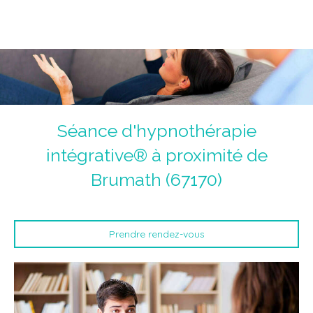
Magnétiseur Antoine Jolly
La voie de la guérison du corps, du coeur et de l'âme.
Un chemin initiatique.
Séance d'hypnothérapie
intégrative® à proximité de
Brumath (67170)
Prendre rendez-vous