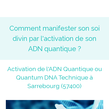
Magnétiseur Antoine Jolly
La voie de la guérison du corps, du coeur et de l'âme.
Un chemin initiatique.
Comment manifester son soi
divin par l'activation de son
ADN quantique ?
Activation de l'ADN Quantique ou
Quantum DNA Technique à
Sarrebourg (57400)